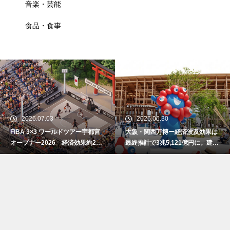
音楽・芸能
食品・食事
2026.07.03
2026.06.30
FIBA 3×3 ワールドツアー宇都宮
大阪・関西万博ー経済波及効果は
オープナー2026 経済効果約2億
最終推計で3兆5,121億円に。建設
7800万円
費高騰で事前の予測値を大幅上振
れ