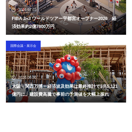
2026.07.03
FIBA 3×3 ワールドツアー宇都宮オープナー2026 経
済効果約2億7800万円
国際会議・展示会
2026.06.30
大阪・関西万博ー経済波及効果は最終推計で3兆5,121
億円に。建設費高騰で事前の予測値を大幅上振れ