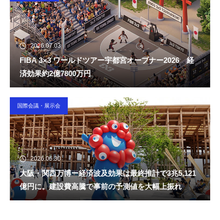
2026.07.03
FIBA 3×3 ワールドツアー宇都宮オープナー2026 経
済効果約2億7800万円
国際会議・展示会
2026.06.30
大阪・関西万博ー経済波及効果は最終推計で3兆5,121
億円に。建設費高騰で事前の予測値を大幅上振れ