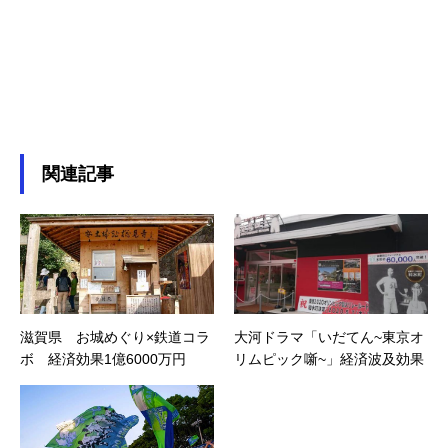
関連記事
滋賀県 お城めぐり×鉄道コラ
大河ドラマ「いだてん~東京オ
ボ 経済効果1億6000万円
リムピック噺~」経済波及効果