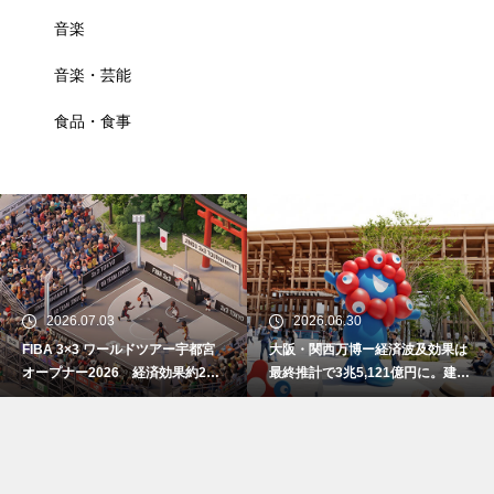
音楽
音楽・芸能
食品・食事
2026.07.03
2026.06.30
FIBA 3×3 ワールドツアー宇都宮
大阪・関西万博ー経済波及効果は
オープナー2026 経済効果約2億
最終推計で3兆5,121億円に。建設
7800万円
費高騰で事前の予測値を大幅上振
れ