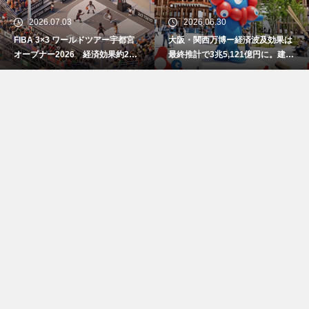
2026.07.03
2026.06.30
FIBA 3×3 ワールドツアー宇都宮
大阪・関西万博ー経済波及効果は
オープナー2026 経済効果約2億
最終推計で3兆5,121億円に。建設
7800万円
費高騰で事前の予測値を大幅上振
れ