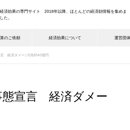
経済効果の専門サイト 2018年以降、ほとんどの経済効情報を集めま
した。
計算のご依頼
経済効果について
運営団
宣言 経済ダメージ5兆6543億円
音楽
スポーツ
政策/経済
施設・建造物
ナウイルス関連
国際会議・展示会
テレビ・映画
急事態宣言 経済ダメー
FIFAワールドカップ経済効果 約
1,835億円 日本国内6月21日チ
ェニジュア戦まで