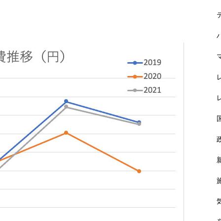
の経済効果約4800億円
韓流エンタメ 5年で経済効果4
兆380億円
3人のいきものががり、経済効
果747億円超
MotoGPマンダリカGP 経済効