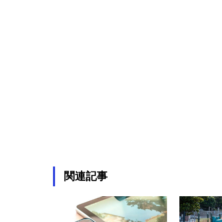
インドと英国-自由貿易協定によ
る経済効果約9,200億円
経済産業省 スタートアップの
経済効果を19.39兆円と試算
サグラダ・ファミリア「イエ
関連記事
ス・キリストの塔完成」 経済
効果88億円