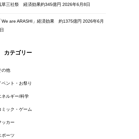
浅草三社祭 経済効果約345億円
2026年6月8日
「We are ARASHI」経済効果 約1375億円
2026年6月
2日
春の高校バレー2026 経済波及
効果 約20億円
カテゴリー
その他
コーチュラ・フェス 2025年経
イベント・お祭り
済効果 約1000億円
エネルギー/科学
コミック・ゲーム
サッカー
テイラー・スウィフト『The Er
スポーツ
as Tour』 経済効果7000億円