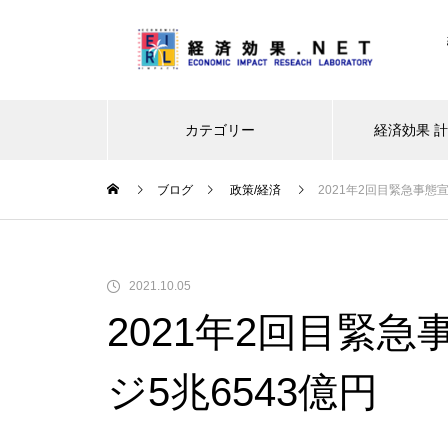
カテゴリー
経済効果 
ブログ
政策/経済
2021年2回目緊急事態
レジャー・観光
イベント・お祭り
新型コロ
2021.10.05
2021年2回目緊
大阪・関西万博ー経済波及効果
は最終推計で3兆5,121億円に。
ジ5兆6543億円
建設費高騰で事前の予測値を大
幅上振れ