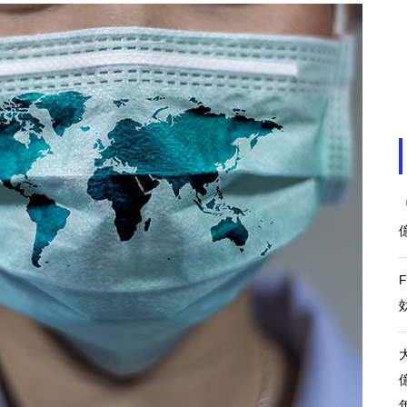
リオのカーニバル 経済効果約
1500〜1700億円
東京レガシーハーフマラソン20
25経済波及効果89億円
アフリカネイションズカップ 20
25 経済効果およそ1879億円