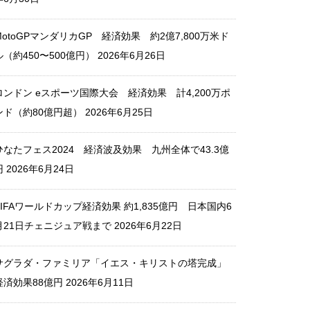
MotoGPマンダリカGP 経済効果 約2億7,800万米ド
MotoGPマンダリカGP 経済効
ル（約450〜500億円）
2026年6月26日
果 約2億7,800万米ドル（約45
0〜500億円）
ロンドン eスポーツ国際大会 経済効果 計4,200万ポ
ンド（約80億円超）
2026年6月25日
ひなたフェス2024 経済波及効果 九州全体で43.3億
サグラダ・ファミリア「イエ
円
2026年6月24日
ス・キリストの塔完成」 経済
効果88億円
FIFAワールドカップ経済効果 約1,835億円 日本国内6
月21日チェニジュア戦まで
2026年6月22日
サグラダ・ファミリア「イエス・キリストの塔完成」
横浜F・マリノス 経済効果 2
経済効果88億円
2026年6月11日
38億円（2024）