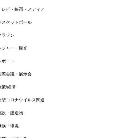
以上
テレビ・映画・メディア
バスケットボール
マラソン
アメリカ フォークフェス 経
レジャー・観光
済効果22億1500万円
レポート
国際会議・展示会
政策/経済
野外音楽フェス 全体の経済効
果3700億円
新型コロナウイルス関連
施設・建造物
気候・環境
ロンドン eスポーツ国際大会