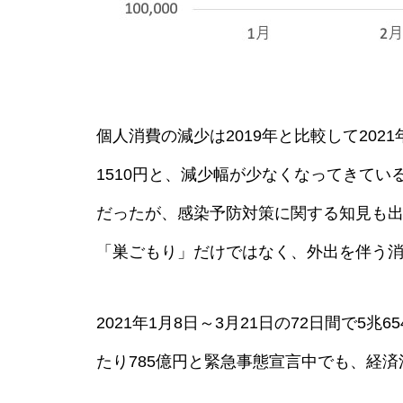
宮オープナー2026 経済効果約
2億7800万円
FIFAワールドカップ経済効果 
個人消費の減少は2019年と比較して2021年
1,835億円 日本国内6月21日チ
1510円と、減少幅が少なくなってきて
ェニジュア戦まで
だったが、感染予防対策に関する知見も
「巣ごもり」だけではなく、外出を伴う
高知ユナイテッド 2025年経済
波及効果 11.1億円
2021年1月8日～3月21日の72日間で5
たり785億円と緊急事態宣言中でも、経