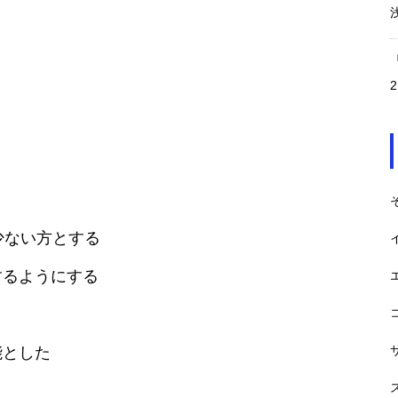
第20回アジア・パラ競技大会
経済効果 約5100億円
少ない方とする
ベルギー音楽フェスTomorrowla
nd 経済効果450億円（2023
するようにする
能とした
ABBA Voyage 1年目ロンドンへ