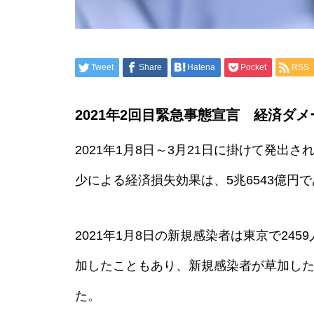
FIBA 3×3 ワールドツアー宇都
Tweet
Share
Hatena
Pocket
RSS
宮オープナー2026 経済効果約
2億7800万円
2021年2回目緊急事態宣言 経済ダメー
2021年1月8日～3月21日に掛けて発出
ロンドン eスポーツ国際大会
少による経済損失効果は、5兆6543億円
経済効果 計4,200万ポンド
（約80億円超）
2021年1月8日の新規感染者は東京で24
加したこともあり、新規感染者が草加した
浅草三社祭 経済効果約345億
た。
円