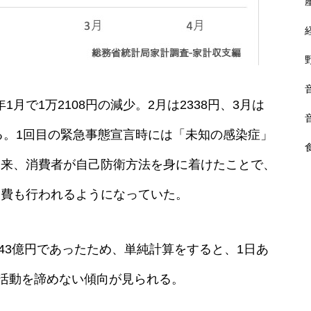
果 約2億7,800万米ドル（約45
0〜500億円）
約
1月で1万2108円の減少。2月は2338円、3月は
鹿児島ユナイテッドFC 経済効
果61億4400万円
いる。1回目の緊急事態宣言時には「未知の感染症」
出来、消費者が自己防衛方法を身に着けたことで、
消費も行われるようになっていた。
第20回アジア・パラ競技大会
経済効果 約5100億円
兆6543億円であったため、単純計算をすると、1日あ
済活動を諦めない傾向が見られる。