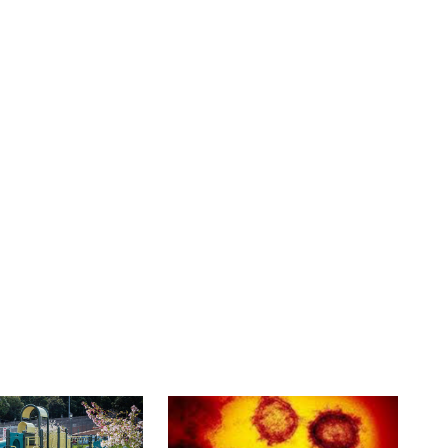
川崎市 特別市実現による経済
波及効果は市内の効果 634億
円
新紙幣・硬貨発行による経済効
果 3兆5000億円
東九州新幹線 福岡県への経済波
及効果 年間699億円