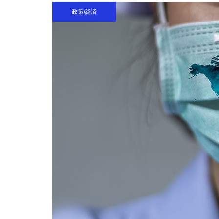
政策/経済
横浜FC 2024シーズン経済波
及効果 約155億円
日本全体のフードロスによる経
済損失４兆円以上
食料品の消費税を2年間ゼロ
経済効果5000億円（年間）