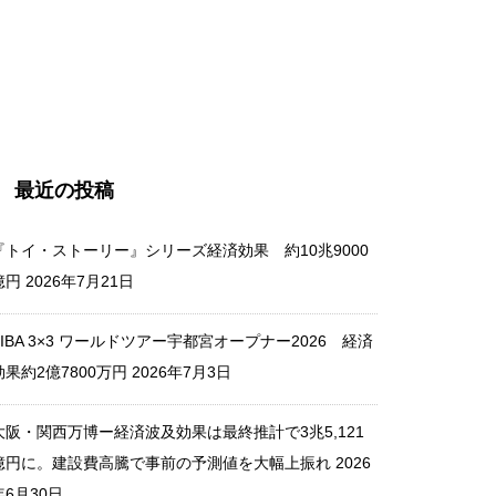
瀬戸内国際芸術祭2025 香川県
内における経済波及効果 195
億円
最近の投稿
新しい学校のリーダーズ出演
『トイ・ストーリー』シリーズ経済効果 約10兆9000
豪州メレディス・ミュージッ
億円
2026年7月21日
ク・フェス 経済効果95.5億円
FIBA 3×3 ワールドツアー宇都宮オープナー2026 経済
効果約2億7800万円
2026年7月3日
丸山希が優勝した W杯ジャン
大阪・関西万博ー経済波及効果は最終推計で3兆5,121
プ・エンゲルベルク大会 経済
億円に。建設費高騰で事前の予測値を大幅上振れ
2026
効果25億円(推定）
年6月30日