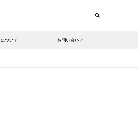
体について
お問い合わせ
産業・ビジネス
エネルギー/科学
・メディア
東九州新幹線 福岡県への経済波
及効果 年間699億円