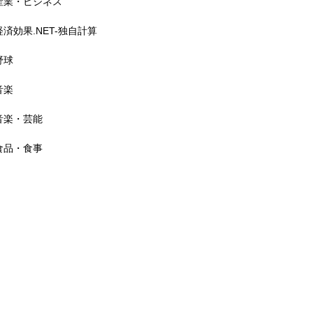
産業・ビジネス
経済効果 計4,200万ポンド
（約80億円超）
経済効果.NET-独自計算
野球
音楽
横浜F・マリノス 経済効果 2
音楽・芸能
38億円（2024）
食品・食事
春の高校バレー2026 経済波及
効果 約20億円