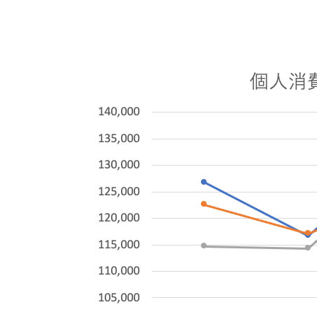
ム公演 経済効果341億円
「サザンオールスターズ茅ヶ崎
ライブ2023」経済波及効果179.
5億円
フジロック開催 経済効果117
億円
FIBA 3×3 ワールドツアー宇都