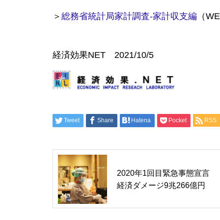
東京マラソン2026大会経済波及
＞
総務省統計局家計調査-家計収支編
（W
効果 東京都で565億円、全国
で790億円に
経済効果NET 2021/10/5
ドイツのラムシュタイン米国空
軍基地約 経済効果 約3,000
億円
Tweet
Share
Hatena
Pocket
RSS
米連邦政府機関の部分閉鎖 経
2020年1回目緊急事態宣言
済損失2170億円（140億ドル）
経済ダメージ9兆266億円