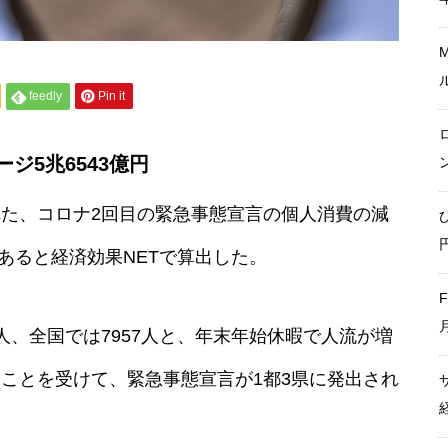
大阪・関西万博ー経済波及効果
feedly
Pin it
は最終推計で3兆5,121億円に。
建設費高騰で事前の予測値を大
幅上振れ
ジ5兆6543億円
された、コロナ2回目の緊急事態宣言の個人消費の減
ひなたフェス2024 経済波及効
であると経済効果NETで算出した。
果 九州全体で43.3億円
59人、全国では7957人と、年末年始休暇で人流が増
ことを受けて、緊急事態宣言が1都3県に発出され
「We are ARASHI」経済効果
約1375億円