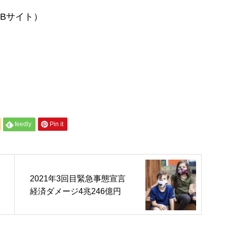
横浜FC 2024シーズン経済波
EBサイト）
及効果 約155億円
食料品の消費税を2年間ゼロ
経済効果5000億円（年間）
feedly
Pin it
韓国APEC CEOサミット 経済
2021年3回目緊急事態宣言
効果約8000億円
経済ダメージ4兆246億円