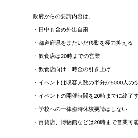
政府からの要請内容は、
・日中も含め外出自粛
F1日本グランプリ 約159億円
・都道府県をまたいだ移動を極力抑える
（2024年）
・飲食店は20時までの営業
・飲食店向け一時金の引き上げ
新しい学校のリーダーズ出演
・イベントは収容人数の半分か5000人の
豪州メレディス・ミュージッ
ク・フェス 経済効果95.5億円
・イベントの開催時間を20時までに終了
・学校への一律臨時休校要請はしない
・百貨店、博物館などは20時まで営業可
テイラー・スイフト 東京ドー