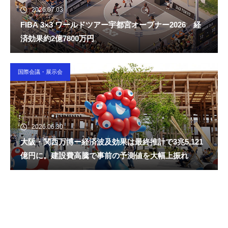
2026.07.03
FIBA 3×3 ワールドツアー宇都宮オープナー2026 経
済効果約2億7800万円
国際会議・展示会
2026.06.30
大阪・関西万博ー経済波及効果は最終推計で3兆5,121
億円に。建設費高騰で事前の予測値を大幅上振れ