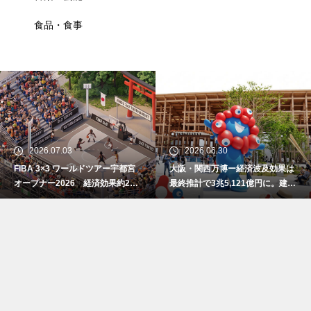
食品・食事
2026.07.03
2026.06.30
FIBA 3×3 ワールドツアー宇都宮
大阪・関西万博ー経済波及効果は
オープナー2026 経済効果約2億
最終推計で3兆5,121億円に。建設
7800万円
費高騰で事前の予測値を大幅上振
れ