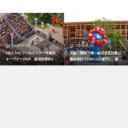
2026.07.03
2026.06.30
FIBA 3×3 ワールドツアー宇都宮
大阪・関西万博ー経済波及効果は
オープナー2026 経済効果約2億
最終推計で3兆5,121億円に。建設
7800万円
費高騰で事前の予測値を大幅上振
れ