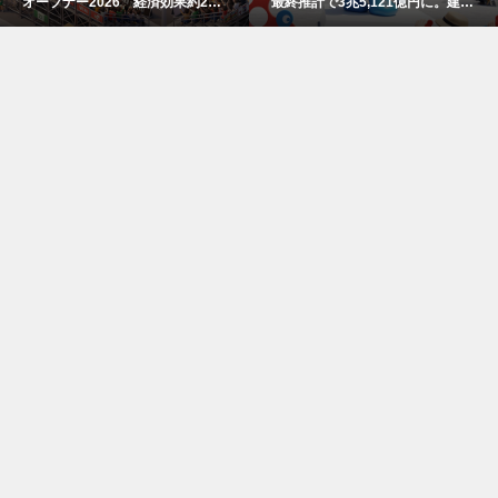
オープナー2026 経済効果約2億
最終推計で3兆5,121億円に。建設
7800万円
費高騰で事前の予測値を大幅上振
れ