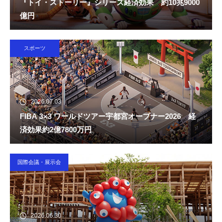
『トイ・ストーリー』シリーズ経済効果 約10兆9000
億円
スポーツ
2026.07.03
FIBA 3×3 ワールドツアー宇都宮オープナー2026 経
済効果約2億7800万円
国際会議・展示会
2026.06.30