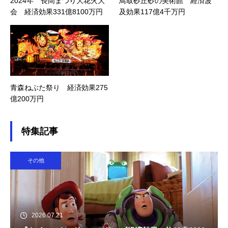
2024年 長岡まつり大花火大
鳥取砂丘砂の美術館 経済波
会 経済効果331億8100万円
及効果117億4千万円
青森ねぶた祭り 経済効果275
億200万円
特集記事
その他
2026.07.21