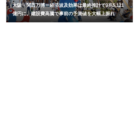
大阪・関西万博ー経済波及効果は最終推計で3兆5,121
億円に。建設費高騰で事前の予測値を大幅上振れ