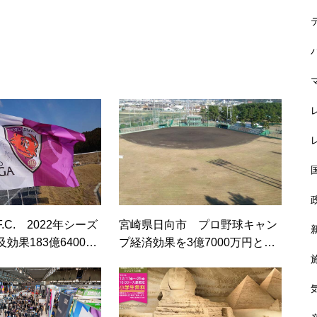
の経済効果約4800億円
韓流エンタメ 5年で経済効果4
兆380億円
3人のいきものががり、経済効
.C. 2022年シーズ
宮崎県日向市 プロ野球キャン
果747億円超
効果183億6400万
プ経済効果を3億7000万円と試
算
MotoGPマンダリカGP 経済効