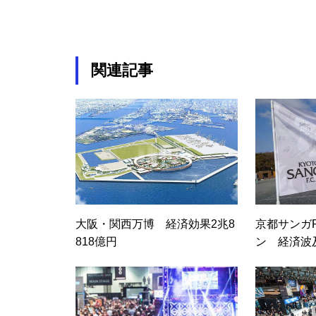
ム公演 経済効果341億円
関連記事
「サザンオールスターズ茅ヶ崎
ライブ2023」経済波及効果179.
5億円
フジロック開催 経済効果117
大阪・関西万博 経済効果2兆8
京都サンガF
億円
818億円
ン 経済波及
円
FIBA 3×3 ワールドツアー宇都