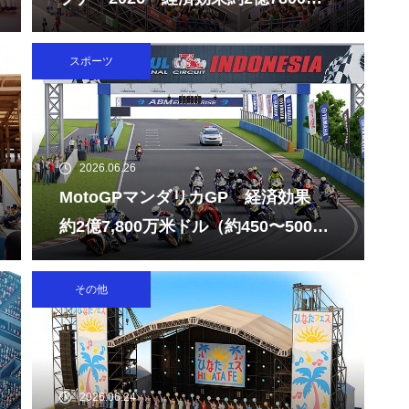
横浜FC 2024シーズン経済波
円
及効果 約155億円
スポーツ
食料品の消費税を2年間ゼロ
2026.06.26
経済効果5000億円（年間）
MotoGPマンダリカGP 経済効果
約2億7,800万米ドル（約450〜500億
円）
その他
韓国APEC CEOサミット 経済
効果約8000億円
2026.06.24