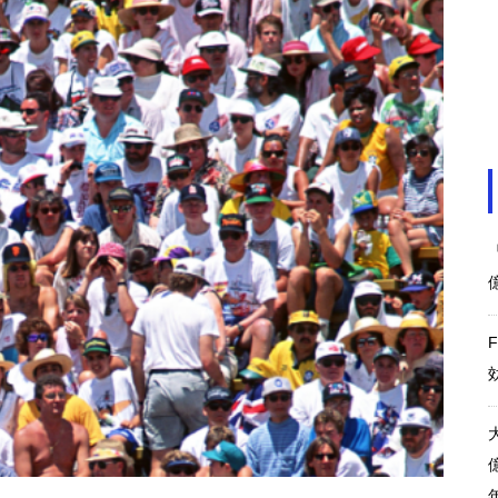
リオのカーニバル 経済効果約
1500〜1700億円
東京レガシーハーフマラソン20
25経済波及効果89億円
アフリカネイションズカップ 20
25 経済効果およそ1879億円