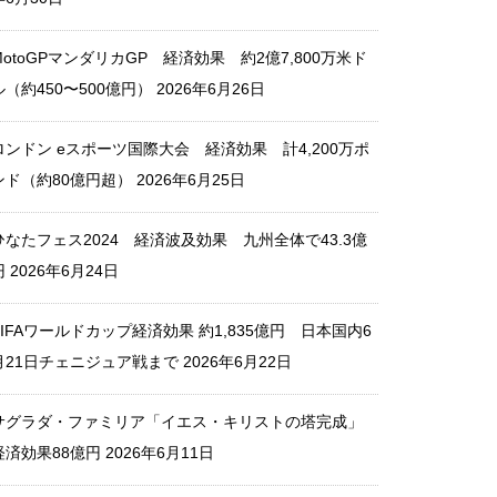
MotoGPマンダリカGP 経済効果 約2億7,800万米ド
MotoGPマンダリカGP 経済効
ル（約450〜500億円）
2026年6月26日
果 約2億7,800万米ドル（約45
0〜500億円）
ロンドン eスポーツ国際大会 経済効果 計4,200万ポ
ンド（約80億円超）
2026年6月25日
ひなたフェス2024 経済波及効果 九州全体で43.3億
サグラダ・ファミリア「イエ
円
2026年6月24日
ス・キリストの塔完成」 経済
効果88億円
FIFAワールドカップ経済効果 約1,835億円 日本国内6
月21日チェニジュア戦まで
2026年6月22日
サグラダ・ファミリア「イエス・キリストの塔完成」
横浜F・マリノス 経済効果 2
経済効果88億円
2026年6月11日
38億円（2024）