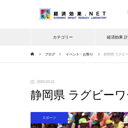
カテゴリー
経済効果 
ブログ
イベント・お祭り
静岡県 ラグビ
レジャー・観光
イベント・お祭り
新型コロ
2020.03.21
静岡県 ラグビー
大阪・関西万博ー経済波及効果
は最終推計で3兆5,121億円に。
建設費高騰で事前の予測値を大
スポーツ
幅上振れ