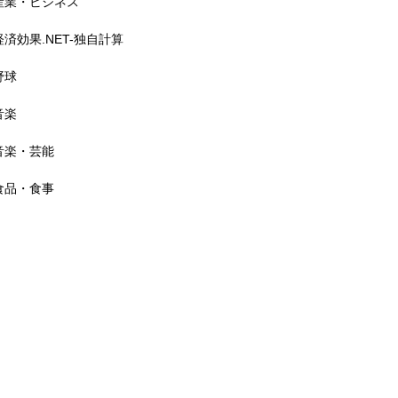
産業・ビジネス
経済効果 計4,200万ポンド
（約80億円超）
経済効果.NET-独自計算
野球
音楽
横浜F・マリノス 経済効果 2
音楽・芸能
38億円（2024）
食品・食事
春の高校バレー2026 経済波及
効果 約20億円