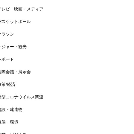
以上
テレビ・映画・メディア
バスケットボール
マラソン
アメリカ フォークフェス 経
レジャー・観光
済効果22億1500万円
レポート
国際会議・展示会
政策/経済
野外音楽フェス 全体の経済効
果3700億円
新型コロナウイルス関連
施設・建造物
気候・環境
ロンドン eスポーツ国際大会