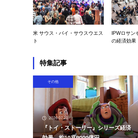
宮オープナー2026 経済効果約
2億7800万円
米 サウス・バイ・サウスウエス
IPWロサン
ト
の経済効果
FIFAワールドカップ経済効果 
1,835億円 日本国内6月21日チ
ェニジュア戦まで
特集記事
その他
高知ユナイテッド 2025年経済
波及効果 11.1億円
2026.07.21
『トイ・ストーリー』シリーズ経済
効果 約10兆9000億円