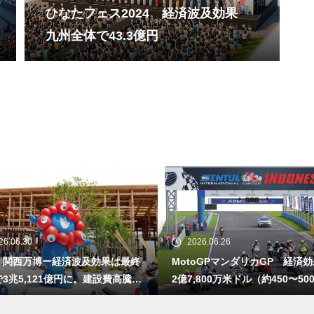
ひなたフェス2024 経済波及効果
川崎市 特別市実現による経済
九州全体で43.3億円
波及効果は市内の効果 634億
円
新紙幣・硬貨発行による経済効
果 3兆5000億円
26.06.30
2026.06.26
東九州新幹線 福岡県への経済波
・関西万博ー経済波及効果は最終
MotoGPマンダリカGP 経済
及効果 年間699億円
3兆5,121億円に。建設費高騰で
2億7,800万米ドル（約450〜50
の予測値を大幅上振れ
円）