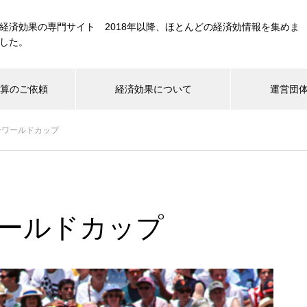
経済効果の専門サイト 2018年以降、ほとんどの経済効情報を集めま
した。
計算のご依頼
経済効果について
運営団
ーワールドカップ
音楽
スポーツ
政策/経済
施設・建造物
ナウイルス関連
国際会議・展示会
テレビ・映画
ワールドカップ
FIFAワールドカップ経済効果 約
1,835億円 日本国内6月21日チ
ェニジュア戦まで