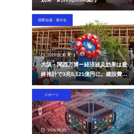
東京マラソン2026大会経済波及
効果 東京都で565億円、全国
で790億円に
国際会議・展示会
ドイツのラムシュタイン米国空
2026.06.30
軍基地約 経済効果 約3,000
大阪・関西万博ー経済波及効果は最
億円
終推計で3兆5,121億円に。建設費高
騰で事前の予測値を大幅上振れ
スポーツ
米連邦政府機関の部分閉鎖 経
済損失2170億円（140億ドル）
2026.06.25