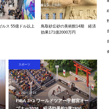
果 約2億7,800万米ドル（約45
0〜500億円）
ゼルス 55億ドル以上
鳥取砂丘砂の美術館14期 経済
効果171億2000万円
約
鹿児島ユナイテッドFC 経済効
果61億4400万円
スポーツ
第20回アジア・パラ競技大会
経済効果 約5100億円
2026.07.03
FIBA 3×3 ワールドツアー宇都宮オー
プナー2026 経済効果約2億7800万