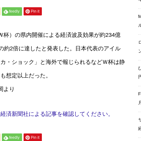
feedly
Pin it
大阪・関西万博ー経済波及効果
は最終推計で3兆5,121億円に。
Ｗ杯）の県内開催による経済波及効果が約234億
建設費高騰で事前の予測値を大
）の約2倍に達したと発表した。日本代表のアイル
幅上振れ
オカ・ショック」と海外で報じられるなどＷ杯は静
果も想定以上だった。
ひなたフェス2024 経済波及効
果 九州全体で43.3億円
静岡より
本経済新聞社による記事を確認してください。
「We are ARASHI」経済効果
約1375億円
feedly
Pin it