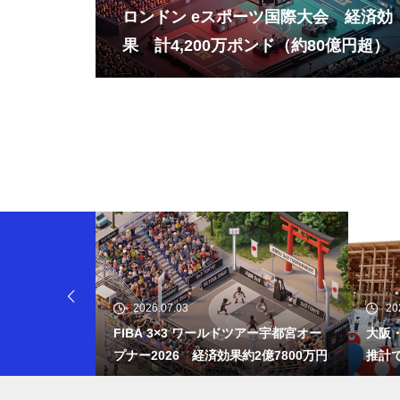
ロンドン eスポーツ国際大会 経済効
インドと英国-自由貿易協定によ
果 計4,200万ポンド（約80億円超）
る経済効果約9,200億円
経済産業省 スタートアップの
経済効果を19.39兆円と試算
サグラダ・ファミリア「イエ
2026.07.03
20
ス・キリストの塔完成」 経済
リーズ経済効
FIBA 3×3 ワールドツアー宇都宮オー
大阪
プナー2026 経済効果約2億7800万円
推計で
効果88億円
事前