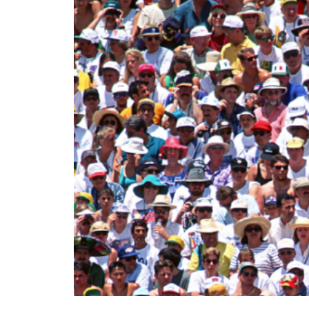
横浜FC 2024シーズン経済波
及効果 約155億円
日本全体のフードロスによる経
済損失４兆円以上
食料品の消費税を2年間ゼロ
経済効果5000億円（年間）