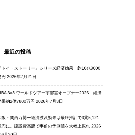
瀬戸内国際芸術祭2025 香川県
内における経済波及効果 195
億円
最近の投稿
新しい学校のリーダーズ出演
『トイ・ストーリー』シリーズ経済効果 約10兆9000
豪州メレディス・ミュージッ
億円
2026年7月21日
ク・フェス 経済効果95.5億円
FIBA 3×3 ワールドツアー宇都宮オープナー2026 経済
効果約2億7800万円
2026年7月3日
丸山希が優勝した W杯ジャン
大阪・関西万博ー経済波及効果は最終推計で3兆5,121
プ・エンゲルベルク大会 経済
億円に。建設費高騰で事前の予測値を大幅上振れ
2026
効果25億円(推定）
年6月30日