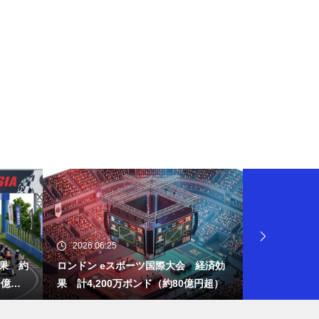
タイの同性婚合法化、経済効果
は年3100億円
柏崎刈羽原発 再稼働経済波及
効果4396億円
立山黒部アルペンルートへのア
2026.06.25
2026.06.24
クセス「立山線」経済効果45億
効果 約
ロンドン eスポーツ国際大会 経済効
ひなたフェス
0億
果 計4,200万ポンド（約80億円超）
州全体で43.
円