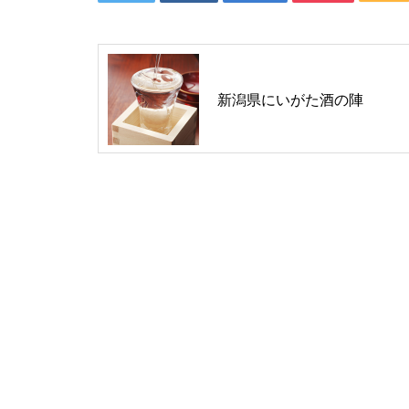
新潟県にいがた酒の陣
F1日本グランプリ 約159億円
（2024年）
新しい学校のリーダーズ出演
豪州メレディス・ミュージッ
ク・フェス 経済効果95.5億円
テイラー・スイフト 東京ドー