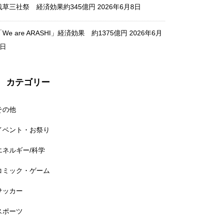
浅草三社祭 経済効果約345億円
2026年6月8日
「We are ARASHI」経済効果 約1375億円
2026年6月
2日
春の高校バレー2026 経済波及
効果 約20億円
カテゴリー
その他
コーチュラ・フェス 2025年経
イベント・お祭り
済効果 約1000億円
エネルギー/科学
コミック・ゲーム
サッカー
テイラー・スウィフト『The Er
スポーツ
as Tour』 経済効果7000億円