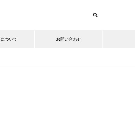
体について
お問い合わせ
産業・ビジネス
エネルギー/科学
・メディア
東九州新幹線 福岡県への経済波
及効果 年間699億円