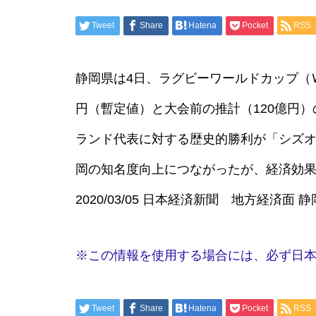
Tweet
Share
Hatena
Pocket
RSS
FIBA 3×3 ワールドツアー宇都
宮オープナー2026 経済効果約
静岡県は4日、ラグビーワールドカップ（
2億7800万円
円（暫定値）と大会前の推計（120億円
ランド代表に対する歴史的勝利が「シズ
ロンドン eスポーツ国際大会
岡の知名度向上につながったが、経済効
経済効果 計4,200万ポンド
2020/03/05 日本経済新聞 地方経済面 
（約80億円超）
※この情報を使用する場合には、必ず日
浅草三社祭 経済効果約345億
円
Tweet
Share
Hatena
Pocket
RSS