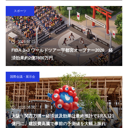
スポーツ
2026.07.03
FIBA 3×3 ワールドツアー宇都宮オープナー2026 経
済効果約2億7800万円
国際会議・展示会
2026.06.30
大阪・関西万博ー経済波及効果は最終推計で3兆5,121
億円に。建設費高騰で事前の予測値を大幅上振れ