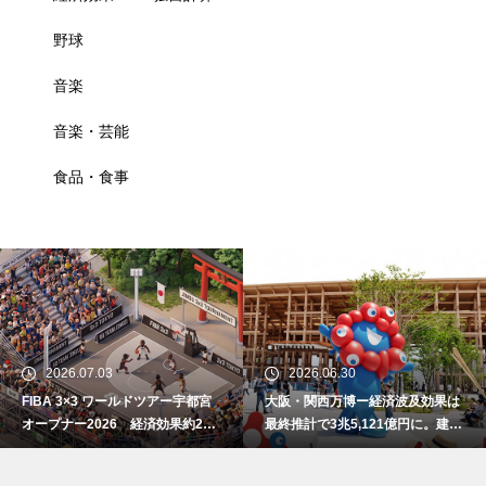
野球
音楽
音楽・芸能
食品・食事
2026.07.03
2026.06.30
FIBA 3×3 ワールドツアー宇都宮
大阪・関西万博ー経済波及効果は
オープナー2026 経済効果約2億
最終推計で3兆5,121億円に。建設
7800万円
費高騰で事前の予測値を大幅上振
れ