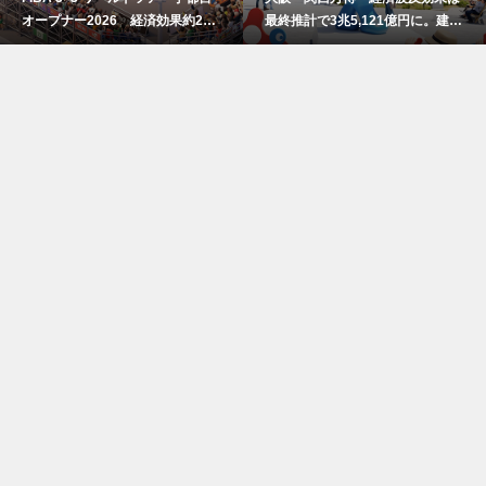
オープナー2026 経済効果約2億
最終推計で3兆5,121億円に。建設
7800万円
費高騰で事前の予測値を大幅上振
れ