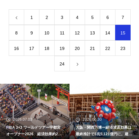
1
2
3
4
5
6
7
8
9
10
11
12
13
14
15
16
17
18
19
20
21
22
23
24
2026.07.03
2026.06.30
FIBA 3×3 ワールドツアー宇都宮
大阪・関西万博ー経済波及効果は
オープナー2026 経済効果約2億
最終推計で3兆5,121億円に。建設