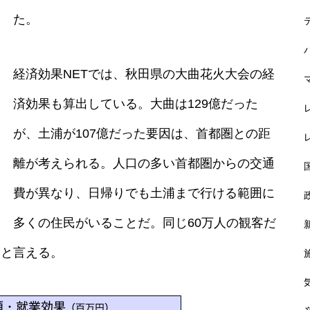
の経済効果約4800億円
た。
経済効果NETでは、秋田県の大曲花火大会の経
韓流エンタメ 5年で経済効果4
済効果も算出している。大曲は129億だった
兆380億円
が、土浦が107億だった要因は、首都圏との距
離が考えられる。人口の多い首都圏からの交通
費が異なり、日帰りでも土浦まで行ける範囲に
3人のいきものががり、経済効
果747億円超
多くの住民がいることだ。同じ60万人の観客だ
たと言える。
MotoGPマンダリカGP 経済効