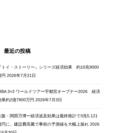
瀬戸内国際芸術祭2025 香川県
内における経済波及効果 195
億円
最近の投稿
新しい学校のリーダーズ出演
『トイ・ストーリー』シリーズ経済効果 約10兆9000
豪州メレディス・ミュージッ
億円
2026年7月21日
ク・フェス 経済効果95.5億円
FIBA 3×3 ワールドツアー宇都宮オープナー2026 経済
効果約2億7800万円
2026年7月3日
丸山希が優勝した W杯ジャン
大阪・関西万博ー経済波及効果は最終推計で3兆5,121
プ・エンゲルベルク大会 経済
億円に。建設費高騰で事前の予測値を大幅上振れ
2026
効果25億円(推定）
年6月30日