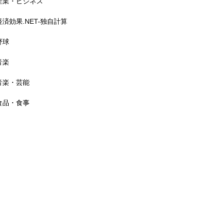
産業・ビジネス
経済効果 計4,200万ポンド
（約80億円超）
経済効果.NET-独自計算
野球
音楽
横浜F・マリノス 経済効果 2
音楽・芸能
38億円（2024）
食品・食事
春の高校バレー2026 経済波及
効果 約20億円