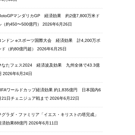
MotoGPマンダリカGP 経済効果 約2億7,800万米ド
MotoGPマンダリカGP 経済効
ル（約450〜500億円）
2026年6月26日
果 約2億7,800万米ドル（約45
0〜500億円）
ロンドン eスポーツ国際大会 経済効果 計4,200万ポ
ンド（約80億円超）
2026年6月25日
ひなたフェス2024 経済波及効果 九州全体で43.3億
サグラダ・ファミリア「イエ
円
2026年6月24日
ス・キリストの塔完成」 経済
効果88億円
FIFAワールドカップ経済効果 約1,835億円 日本国内6
月21日チェニジュア戦まで
2026年6月22日
サグラダ・ファミリア「イエス・キリストの塔完成」
横浜F・マリノス 経済効果 2
経済効果88億円
2026年6月11日
38億円（2024）