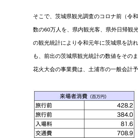
そこで、茨城県観光調査のコロナ前（令
数の60万人を、県内観光客、県外日帰観
F1日本グランプリ 約159億円
の観光統計により令和元年に茨城県を訪
（2024年）
も、前出の茨城県観光統計の数値をその
花火大会の事業費は、土浦市の一般会計
新しい学校のリーダーズ出演
豪州メレディス・ミュージッ
ク・フェス 経済効果95.5億円
テイラー・スイフト 東京ドー