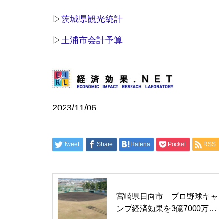
東京マラソン2026大会経済波及
効果 東京都で565億円、全国
▷
茨城県観光統計
で790億円に
▷
土浦市会計予算
ドイツのラムシュタイン米国空
軍基地約 経済効果 約3,000
2023/11/06
億円
Tweet
Share
Hatena
Pocket
RSS
米連邦政府機関の部分閉鎖 経
済損失2170億円（140億ドル）
宮崎県日向市 プロ野球キャ
ンプ経済効果を3億7000万円