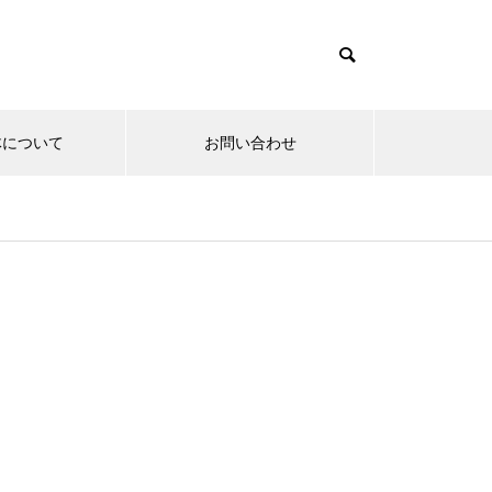
体について
お問い合わせ
産業・ビジネス
エネルギー/科学
・メディア
東九州新幹線 福岡県への経済波
及効果 年間699億円