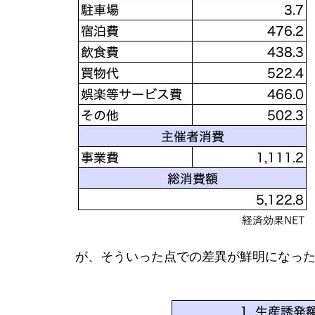
ム公演 経済効果341億円
「サザンオールスターズ茅ヶ崎
ライブ2023」経済波及効果179.
5億円
フジロック開催 経済効果117
億円
が、そういった点での差異が鮮明になっ
FIBA 3×3 ワールドツアー宇都