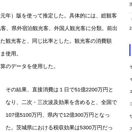
和元年）版を使って推定した。具体的には、総観客
光客、県外宿泊観光客、外国人観光客に分類。前出
第20回アジア・パラ競技大会
れた観光客と、同じ比率とした。観光客の消費額
経済効果 約5100億円
まま使用。
予算のデータを使用した。
ベルギー音楽フェスTomorrowla
nd 経済効果450億円（2023
その結果、直接消費は１日で51億2200万円と
なり、二次・三次波及効果を含めると、全国で
107億5100万円、県内で12億300万円となっ
ABBA Voyage 1年目ロンドンへ
た。茨城県における税収効果は5300万円だっ