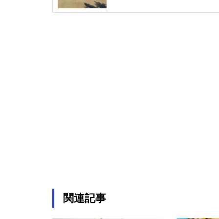
と試算
インドと英国-自由貿易協定によ
る経済効果約9,200億円
経済産業省 スタートアップの
経済効果を19.39兆円と試算
サグラダ・ファミリア「イエ
ス・キリストの塔完成」 経済
効果88億円
関連記事