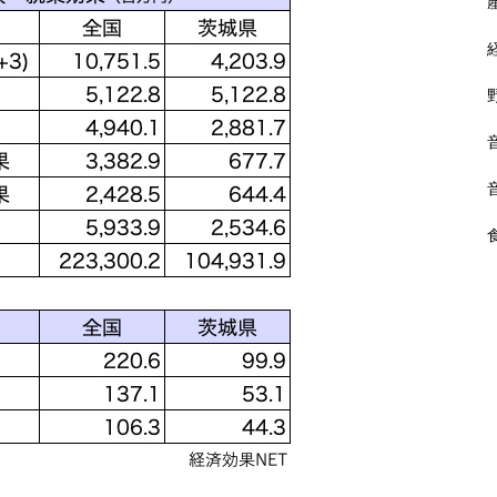
果 約2億7,800万米ドル（約45
0〜500億円）
約
鹿児島ユナイテッドFC 経済効
果61億4400万円
第20回アジア・パラ競技大会
経済効果 約5100億円