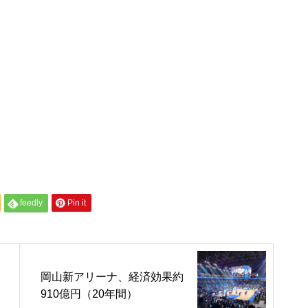
横浜FC 2024シーズン経済波
及効果 約155億円
食料品の消費税を2年間ゼロ
経済効果5000億円（年間）
feedly
Pin it
韓国APEC CEOサミット 経済
効果約8000億円
岡山新アリーナ、経済効果約
910億円（20年間）