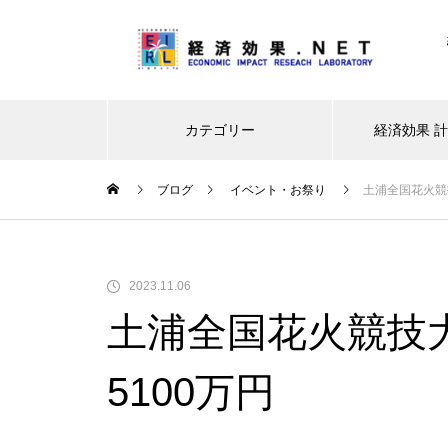
カテゴリー
経済効果 
ブログ
イベント・お祭り
土浦全国花火競技
レジャー・観光
イベント・お祭り
新型コロ
2023.11.06
土浦全国花火競技大
大阪・関西万博ー経済波及効果
は最終推計で3兆5,121億円に。
5100万円
建設費高騰で事前の予測値を大
幅上振れ