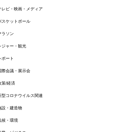
以上
テレビ・映画・メディア
バスケットボール
マラソン
アメリカ フォークフェス 経
レジャー・観光
済効果22億1500万円
レポート
国際会議・展示会
政策/経済
野外音楽フェス 全体の経済効
果3700億円
新型コロナウイルス関連
施設・建造物
気候・環境
ロンドン eスポーツ国際大会