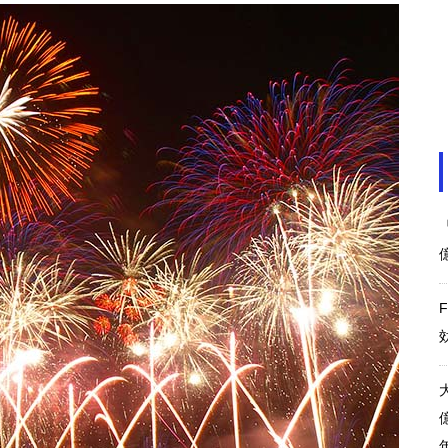
リオのカーニバル 経済効果約
1500〜1700億円
東京レガシーハーフマラソン20
25経済波及効果89億円
アフリカネイションズカップ 20
25 経済効果およそ1879億円