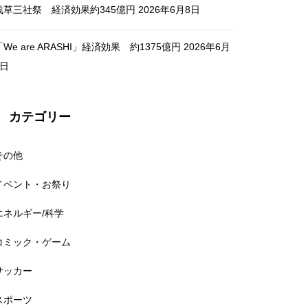
浅草三社祭 経済効果約345億円
2026年6月8日
「We are ARASHI」経済効果 約1375億円
2026年6月
2日
春の高校バレー2026 経済波及
効果 約20億円
カテゴリー
その他
コーチュラ・フェス 2025年経
イベント・お祭り
済効果 約1000億円
エネルギー/科学
コミック・ゲーム
サッカー
テイラー・スウィフト『The Er
スポーツ
as Tour』 経済効果7000億円