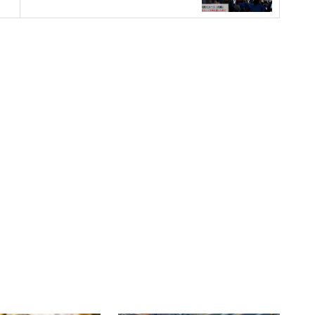
川崎市 特別市実現による経済
波及効果は市内の効果 634億
円
新紙幣・硬貨発行による経済効
果 3兆5000億円
東九州新幹線 福岡県への経済波
及効果 年間699億円