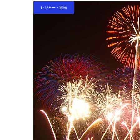
レジャー・観光
横浜FC 2024シーズン経済波
及効果 約155億円
日本全体のフードロスによる経
済損失４兆円以上
食料品の消費税を2年間ゼロ
経済効果5000億円（年間）