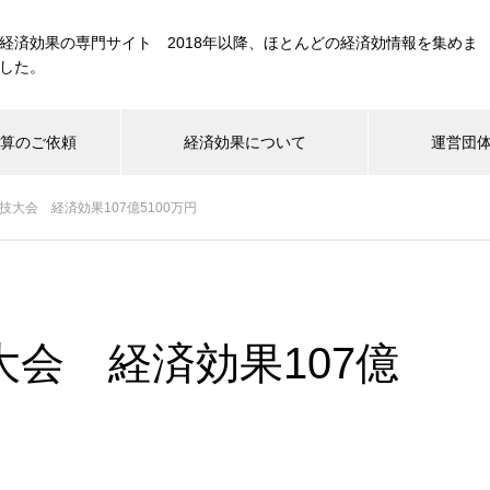
経済効果の専門サイト 2018年以降、ほとんどの経済効情報を集めま
した。
計算のご依頼
経済効果について
運営団
大会 経済効果107億5100万円
音楽
スポーツ
政策/経済
施設・建造物
ナウイルス関連
国際会議・展示会
テレビ・映画
会 経済効果107億
FIFAワールドカップ経済効果 約
1,835億円 日本国内6月21日チ
ェニジュア戦まで