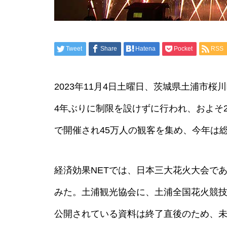
FIBA 3×3 ワールドツアー宇都
Tweet
Share
Hatena
Pocket
RSS
宮オープナー2026 経済効果約
2億7800万円
2023年11月4日土曜日、茨城県土浦市
4年ぶりに制限を設けずに行われ、およそ
ロンドン eスポーツ国際大会
で開催され45万人の観客を集め、今年は
経済効果 計4,200万ポンド
（約80億円超）
経済効果NETでは、日本三大花火大会で
みた。土浦観光協会に、土浦全国花火競技
浅草三社祭 経済効果約345億
公開されている資料は終了直後のため、
円