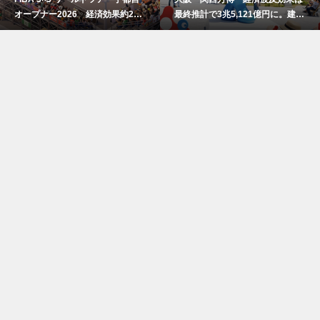
オープナー2026 経済効果約2億
最終推計で3兆5,121億円に。建設
7800万円
費高騰で事前の予測値を大幅上振
れ