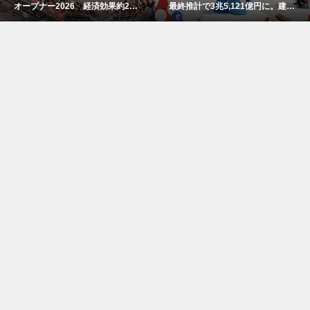
オープナー2026 経済効果約2億
最終推計で3兆5,121億円に。建設
7800万円
費高騰で事前の予測値を大幅上振
れ