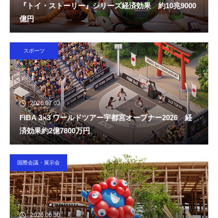
『トイ・ストーリー』シリーズ経済効果 約10兆9000
億円
スポーツ
2026.07.03
FIBA 3×3 ワールドツアー宇都宮オープナー2026 経
済効果約2億7800万円
国際会議・展示会
2026.06.30